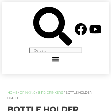
HOME
/
DRINKING
/
BIRD DRINKERS
/ BOTTLE HOLDER
ORIONE
BOTTLE HOLDER