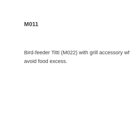
M011
Bird-feeder Titti (M022) with grill accessory w
avoid food excess.