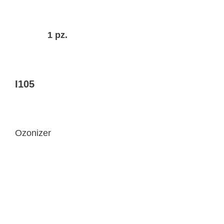
1 pz.
I105
Ozonizer