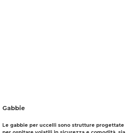
Gabbie
Le gabbie per uccelli sono strutture progettate
per ospitare volatili in sicurezza e comodità, sia