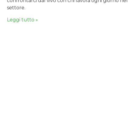
confrontarci dal vivo con chi lavora ogni giorno nel
settore.
Leggi tutto »