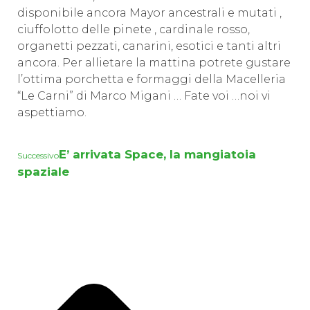
disponibile ancora Mayor ancestrali e mutati ,
ciuffolotto delle pinete , cardinale rosso,
organetti pezzati, canarini, esotici e tanti altri
ancora. Per allietare la mattina potrete gustare
l’ottima porchetta e formaggi della Macelleria
“Le Carni” di Marco Migani … Fate voi …noi vi
aspettiamo.
E’ arrivata Space, la mangiatoia
Successivo
spaziale