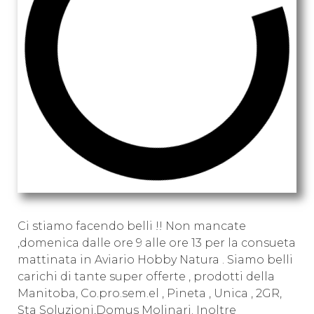
Ci stiamo facendo belli !! Non mancate
,domenica dalle ore 9 alle ore 13 per la consueta
mattinata in Aviario Hobby Natura . Siamo belli
carichi di tante super offerte , prodotti della
Manitoba, Co.pro.sem.el , Pineta , Unica , 2GR,
Sta Soluzioni,Domus Molinari. Inoltre