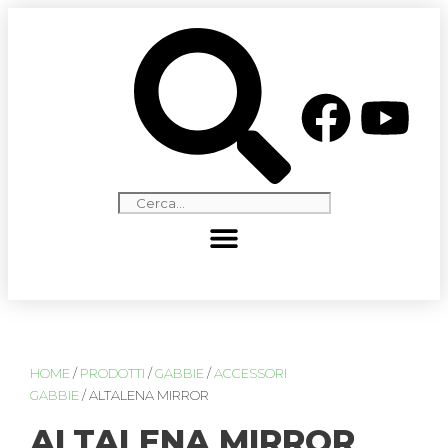
HOME
/
PRODOTTI
/
GABBIE
/
ACCESSORI
GABBIE
/ ALTALENA MIRROR
ALTALENA MIRROR