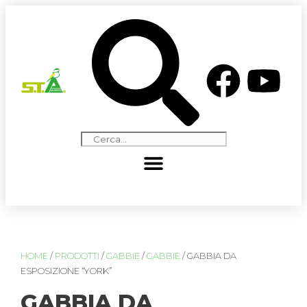
HOME
/
PRODOTTI
/
GABBIE
/
GABBIE
/ GABBIA DA
ESPOSIZIONE “YORK”
GABBIA DA