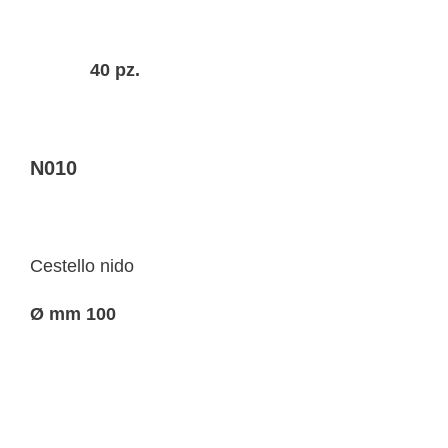
40 pz.
N010
Cestello nido
Ø mm 100