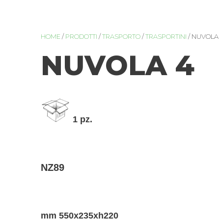
HOME
/
PRODOTTI
/
TRASPORTO
/
TRASPORTINI
/ NUVOLA
NUVOLA 4
1 pz.
NZ89
mm 550x235xh220