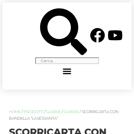
HOME
/
PRODOTTI
/
GABBIE
/
GABBIE
/ SCORRICARTA CON
BANDELLA “LASESSANTA”
SCORRICARTA CON