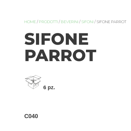
HOME
/
PRODOTTI
/
BEVERINI
/
SIFONI
/ SIFONE PARROT
SIFONE
PARROT
6 pz.
C040