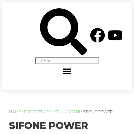
HOME
/
PRODOTTI
/
BEVERINI
/
SIFONI
/ SIFONE POWER
SIFONE POWER