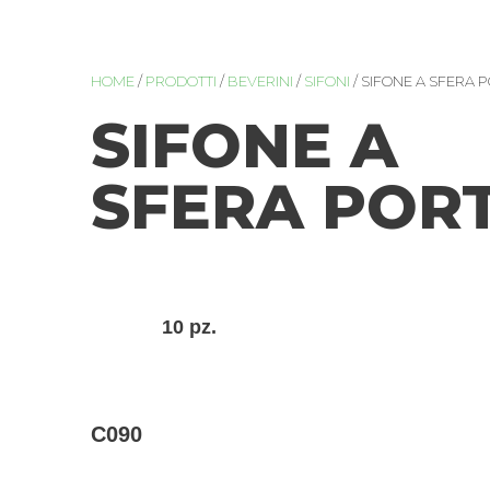
HOME
/
PRODOTTI
/
BEVERINI
/
SIFONI
/ SIFONE A SFERA 
SIFONE A
SFERA POR
10 pz.
C090