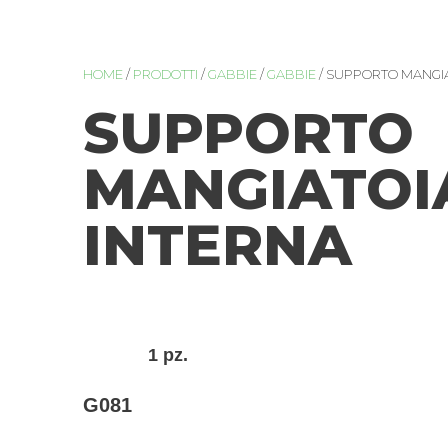
HOME
/
PRODOTTI
/
GABBIE
/
GABBIE
/ SUPPORTO MANGIA
SUPPORTO
MANGIATOI
INTERNA
1 pz.
G081