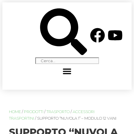
HOME
/
PRODOTTI
/
TRASPORTO
/
ACCESSORI
TRASPORTINI
/ SUPPORTO “NUVOLA 1” – MODULO 12 VANI
SUPPORTO “NUVOLA