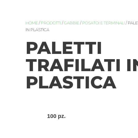
HOME
/
PRODOTTI
/
GABBIE
/
POSATOI E TERMINALI
/ PALE
IN PLASTICA
PALETTI
TRAFILATI I
PLASTICA
100 pz.