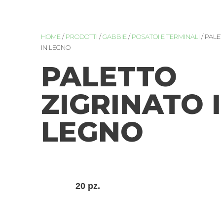
HOME
/
PRODOTTI
/
GABBIE
/
POSATOI E TERMINALI
/ PAL
IN LEGNO
PALETTO
ZIGRINATO 
LEGNO
20 pz.