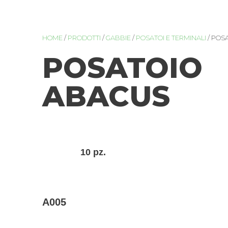
HOME
/
PRODOTTI
/
GABBIE
/
POSATOI E TERMINALI
/ POS
POSATOIO
ABACUS
10 pz.
A005