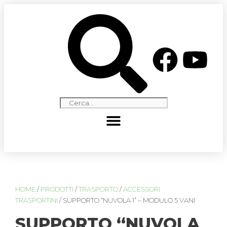
HOME
/
PRODOTTI
/
TRASPORTO
/
ACCESSORI
TRASPORTINI
/ SUPPORTO “NUVOLA 1” – MODULO 5 VANI
SUPPORTO “NUVOLA