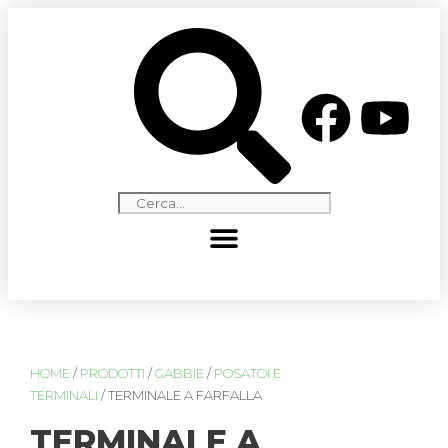
HOME
/
PRODOTTI
/
GABBIE
/
POSATOI E
TERMINALI
/ TERMINALE A FARFALLA
TERMINALE A