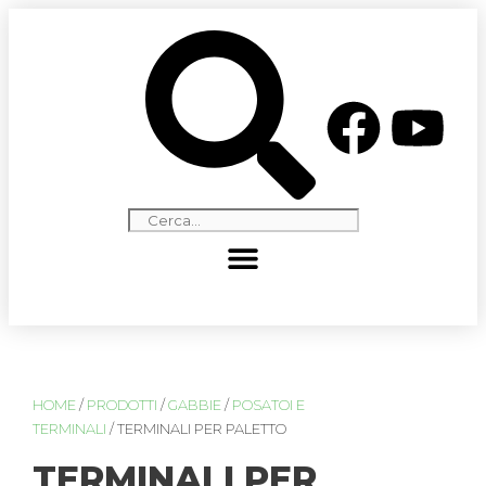
HOME
/
PRODOTTI
/
GABBIE
/
POSATOI E
TERMINALI
/ TERMINALI PER PALETTO
TERMINALI PER