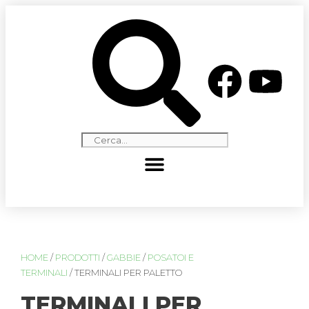
HOME
/
PRODOTTI
/
GABBIE
/
POSATOI E
TERMINALI
/ TERMINALI PER PALETTO
TERMINALI PER