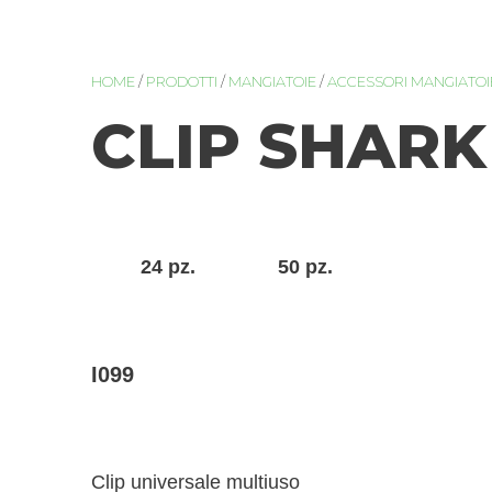
HOME
/
PRODOTTI
/
MANGIATOIE
/
ACCESSORI MANGIATOI
CLIP SHARK
24 pz.
50 pz.
I099
Clip universale multiuso