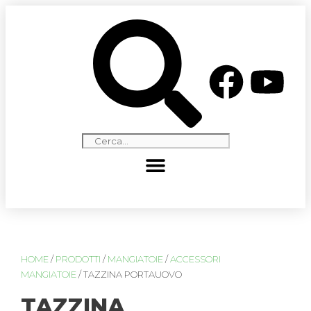
HOME
/
PRODOTTI
/
MANGIATOIE
/
ACCESSORI
MANGIATOIE
/ TAZZINA PORTAUOVO
TAZZINA