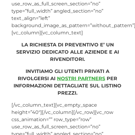
use_row_as_full_screen_section=”no”
type=”full_width” angled_section=”no”
text_align=”left”
background_image_as_pattern=”without_pattern”
[vc_column][vc_column_text]
LA RICHIESTA DI PREVENTIVO E’ UN
SERVIZIO DEDICATO ALLE AZIENDE E AI
RIVENDITORI.
INVITIAMO GLI UTENTI PRIVATI A
RIVOLGERSI AI
NOSTRI PARTNERS
PER
INFORMAZIONI DETTAGLIATE SUL LISTINO
PREZZI.
[/vc_column_text][vc_empty_space
height=”40″][/vc_column][/vc_row][vc_row
css_animation=”” row_type=”row”
use_row_as_full_screen_section=”no”
type=”full_width” angled_section=”no”