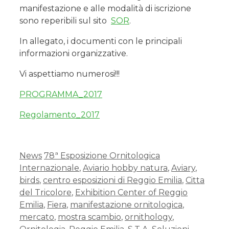
manifestazione e alle modalità di iscrizione
sono reperibili sul sito
SOR
.
In allegato, i documenti con le principali
informazioni organizzative.
Vi aspettiamo numerosi!!!
PROGRAMMA_2017
Regolamento_2017
News
78ª Esposizione Ornitologica
Internazionale
,
Aviario hobby natura
,
Aviary
,
birds
,
centro esposizioni di Reggio Emilia
,
Citta
del Tricolore
,
Exhibition Center of Reggio
Emilia
,
Fiera
,
manifestazione ornitologica
,
mercato
,
mostra scambio
,
ornithology
,