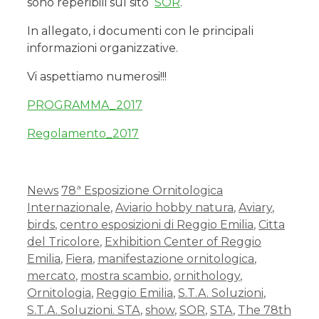
sono reperibili sul sito
SOR
.
In allegato, i documenti con le principali
informazioni organizzative.
Vi aspettiamo numerosi!!!
PROGRAMMA_2017
Regolamento_2017
News
78ª Esposizione Ornitologica
Internazionale
,
Aviario hobby natura
,
Aviary
,
birds
,
centro esposizioni di Reggio Emilia
,
Citta
del Tricolore
,
Exhibition Center of Reggio
Emilia
,
Fiera
,
manifestazione ornitologica
,
mercato
,
mostra scambio
,
ornithology
,
Ornitologia
,
Reggio Emilia
,
S.T.A. Soluzioni
,
S.T.A. Soluzioni. STA
,
show
,
SOR
,
STA
,
The 78th