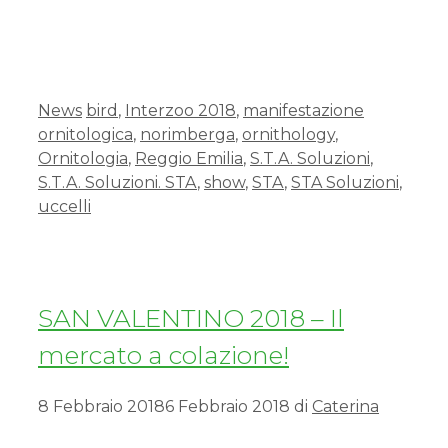
News
bird
,
Interzoo 2018
,
manifestazione
ornitologica
,
norimberga
,
ornithology
,
Ornitologia
,
Reggio Emilia
,
S.T.A. Soluzioni
,
S.T.A. Soluzioni. STA
,
show
,
STA
,
STA Soluzioni
,
uccelli
SAN VALENTINO 2018 – Il
mercato a colazione!
8 Febbraio 2018
6 Febbraio 2018
di
Caterina