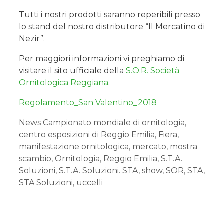
Tutti i nostri prodotti saranno reperibili presso
lo stand del nostro distributore “Il Mercatino di
Nezir”.
Per maggiori informazioni vi preghiamo di
visitare il sito ufficiale della
S.O.R. Società
Ornitologica Reggiana
.
Regolamento_San Valentino_2018
News
Campionato mondiale di ornitologia
,
centro esposizioni di Reggio Emilia
,
Fiera
,
manifestazione ornitologica
,
mercato
,
mostra
scambio
,
Ornitologia
,
Reggio Emilia
,
S.T.A.
Soluzioni
,
S.T.A. Soluzioni. STA
,
show
,
SOR
,
STA
,
STA Soluzioni
,
uccelli