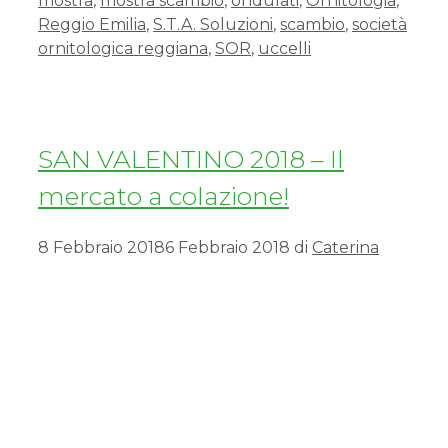
mostra
,
mostra scambio
,
ondulati
,
Ornitologia
,
Reggio Emilia
,
S.T.A. Soluzioni
,
scambio
,
società
ornitologica reggiana
,
SOR
,
uccelli
SAN VALENTINO 2018 – Il
mercato a colazione!
8 Febbraio 2018
6 Febbraio 2018
di
Caterina