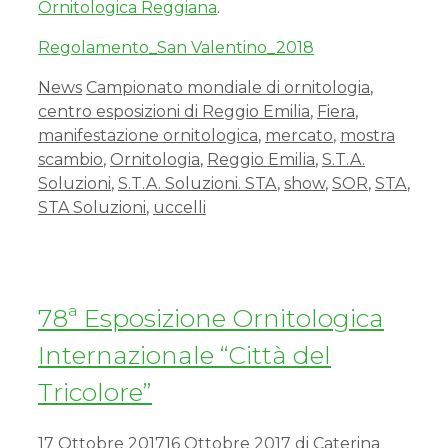
Ornitologica Reggiana
.
Regolamento_San Valentino_2018
News
Campionato mondiale di ornitologia
,
centro esposizioni di Reggio Emilia
,
Fiera
,
manifestazione ornitologica
,
mercato
,
mostra
scambio
,
Ornitologia
,
Reggio Emilia
,
S.T.A.
Soluzioni
,
S.T.A. Soluzioni. STA
,
show
,
SOR
,
STA
,
STA Soluzioni
,
uccelli
78ª Esposizione Ornitologica
Internazionale “Città del
Tricolore”
17 Ottobre 2017
16 Ottobre 2017
di
Caterina