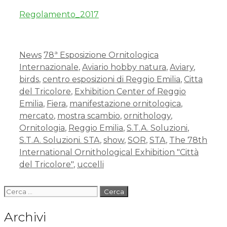
Regolamento_2017
News
78ª Esposizione Ornitologica
Internazionale
,
Aviario hobby natura
,
Aviary
,
birds
,
centro esposizioni di Reggio Emilia
,
Citta
del Tricolore
,
Exhibition Center of Reggio
Emilia
,
Fiera
,
manifestazione ornitologica
,
mercato
,
mostra scambio
,
ornithology
,
Ornitologia
,
Reggio Emilia
,
S.T.A. Soluzioni
,
S.T.A. Soluzioni. STA
,
show
,
SOR
,
STA
,
The 78th
International Ornithological Exhibition "Città
del Tricolore"
,
uccelli
Archivi