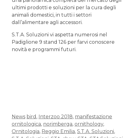
una panoramica completa del mercato degli
ultimi prodotti e soluzioni per la cura degli
animali domestici, in tutti i settori
dall’alimentare agli accessori.
S.T.A. Soluzioni vi aspetta numerosi nel
Padiglione 9 stand 126 per farvi conoscere
novità e programmi futuri.
News
bird
,
Interzoo 2018
,
manifestazione
ornitologica
,
norimberga
,
ornithology
,
Ornitologia
,
Reggio Emilia
,
S.T.A. Soluzioni
,